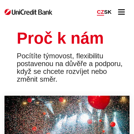
M
CZ
SK
E
N
U
Proč k nám
Pocítíte týmovost, flexibilitu
postavenou na důvěře a podporu,
když se chcete rozvíjet nebo
změnit směr.