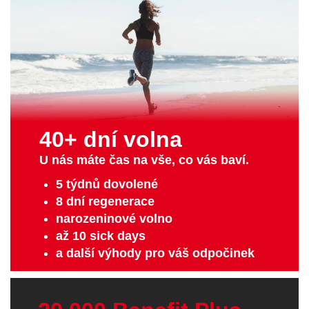
40+ dní volna
U nás máte čas na vše, co vás baví.
5 týdnů dovolené
8 dní regenerace
narozeninové volno
až 10 sick days
a další výhody pro váš odpočinek