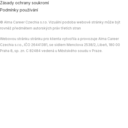
Zásady ochrany soukromí
n
k
Podmínky používání
© Alma Career Czechia s.r.o. Vizuální podoba webové stránky může být
rovněž předmětem autorských práv třetích stran
Webovou stránku stránku pro klienta vytvořila a provozuje Alma Career
Czechia s.r.o., IČO 26441381, se sídlem Menclova 2538/2, Libeň, 180 00
Praha 8, sp. zn. C 82484 vedená u Městského soudu v Praze.