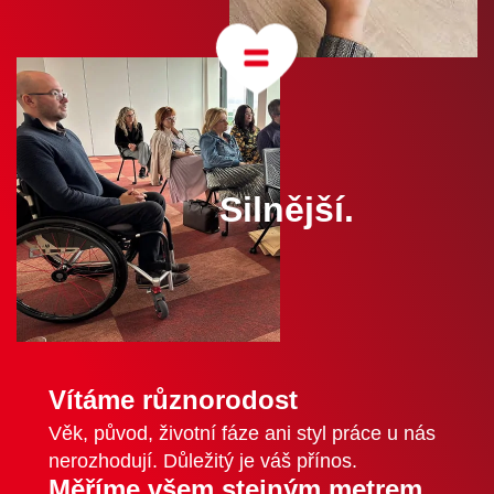
Silnější.
Vítáme různorodost
Věk, původ, životní fáze ani styl práce u nás
nerozhodují. Důležitý je váš přínos.
Měříme všem stejným metrem