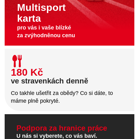
Multisport
karta
pro vás i vaše blízké
za zvýhodněnou cenu
180 Kč
ve stravenkách denně
Co takhle ušetřit za obědy? Co si dáte, to
máme plně pokryté.
Podpora za hranice práce
U nás si vyberete, co vás baví.