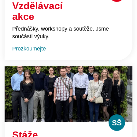
Vzdělávací
akce
Přednášky, workshopy a soutěže. Jsme
součástí výuky.
Prozkoumejte
SŠ
Stáže