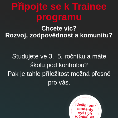
Připojte se k Trainee
programu
Chcete víc?
Rozvoj, zodpovědnost a komunitu?
Studujete ve 3.–5. ročníku a máte
školu pod kontrolou?
Pak je tahle příležitost možná přesně
pro vás.
Ideální pro:
studenty
vyšších
ročníků VŠ