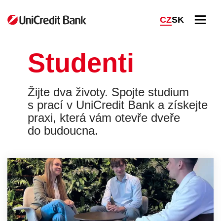
M
CZ
SK
E
N
U
Studenti
Žijte dva životy. Spojte studium
s prací v UniCredit Bank a získejte
praxi, která vám otevře dveře
do budoucna.