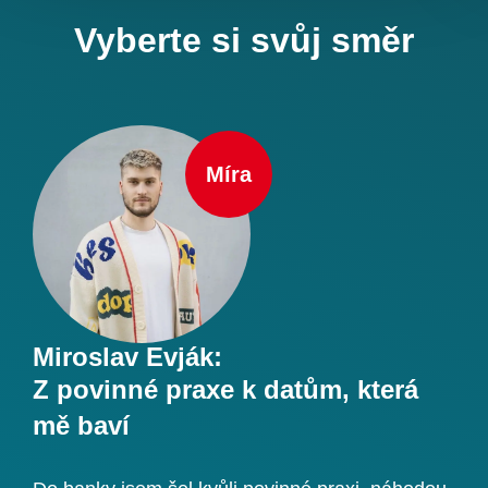
Vyberte si svůj směr
Míra
Miroslav Evják:
Mi
už
Z povinné praxe k datům, která
Te
mě baví
vš