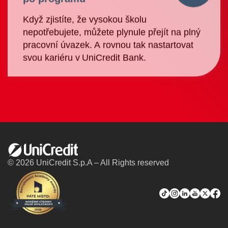
Když zjistíte, že vysokou školu
nepotřebujete, můžete plynule přejít na plný
pracovní úvazek. A rovnou tak nastartovat
svou kariéru v UniCredit Bank.
L
© 2026 UniCredit S.p.A – All Rights reserved
o
g
t
I
L
Y
X
F
o
i
n
i
o
a
U
k
s
n
u
c
n
t
t
k
T
e