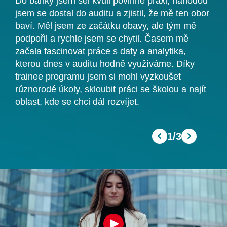
Do banky jsem šel kvůli povinné praxi, náhodou
Do 
jsem se dostal do auditu a zjistil, že mě ten obor
roč
baví. Měl jsem ze začátku obavy, ale tým mě
s p
podpořil a rychle jsem se chytil. Časem mě
úva
začala fascinovat práce s daty a analytika,
v B
jí.
kterou dnes v auditu hodně využíváme. Díky
teor
trainee programu jsem si mohl vyzkoušet
i s
různorodé úkoly, skloubit práci se školou a najít
a p
oblast, kde se chci dál rozvíjet.
1
/
3