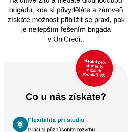
na univerzitu a hledáte dlouhodobou
brigádu, kde si přivyděláte a zároveň
získáte možnost přiblížit se praxi, pak
je nejlepším řešením brigáda
v UniCredit.
Ideální pro:
studenty
nižších
ročníků VŠ
Co u nás získáte?
Flexibilita při studiu
Práci si přizpůsobíte rozvrhu